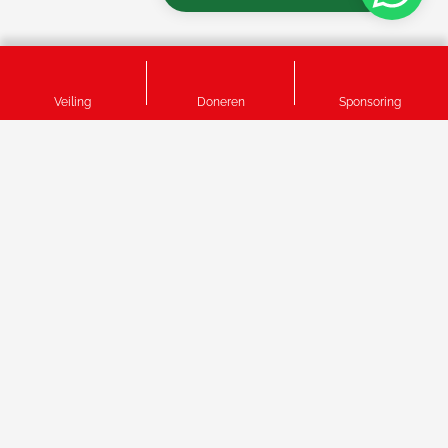
Veiling
Doneren
Sponsoring
info@het-tafelhuis.nl
Het Theatercafe, De Klinker in Winschoten