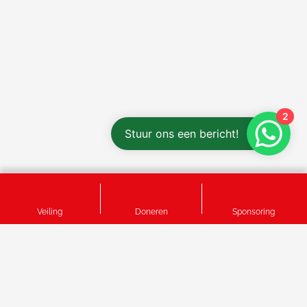
2
Stuur ons een bericht!
Veiling
Doneren
Sponsoring
info@het-tafelhuis.nl