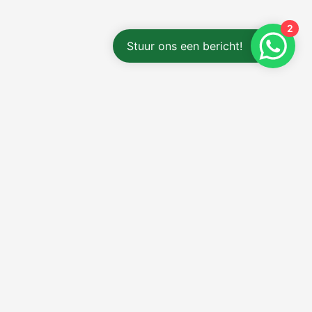
2
Stuur ons een bericht!
f contact opnemen met Het
?