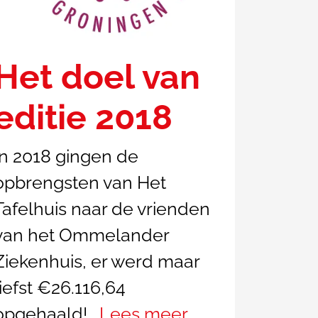
Het doel van
editie 2018
In 2018 gingen de
opbrengsten van Het
Tafelhuis naar de vrienden
van het Ommelander
Ziekenhuis, er werd maar
liefst €26.116,64
opgehaald!…
Lees meer