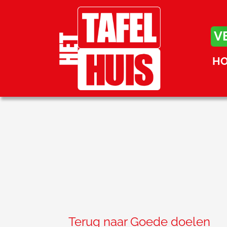
V
H
Terug naar Goede doelen