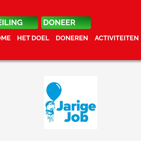
EILING
DONEER
OME
HET DOEL
DONEREN
ACTIVITEITEN